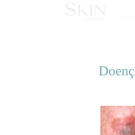
Doenças 
Doenç