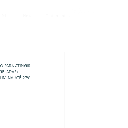
línica
News
Tratamentos
 PARA ATINGIR 
ELADAS), 
LIMINA ATÉ 27% 