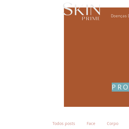
Doenças 
PRO
Todos posts
Face
Corpo