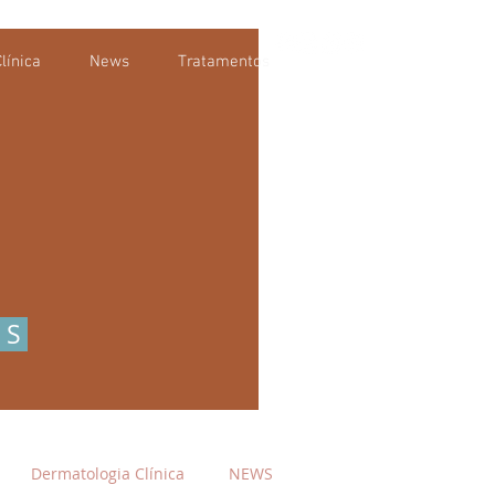
línica
News
Tratamentos
OS
Dermatologia Clínica
NEWS