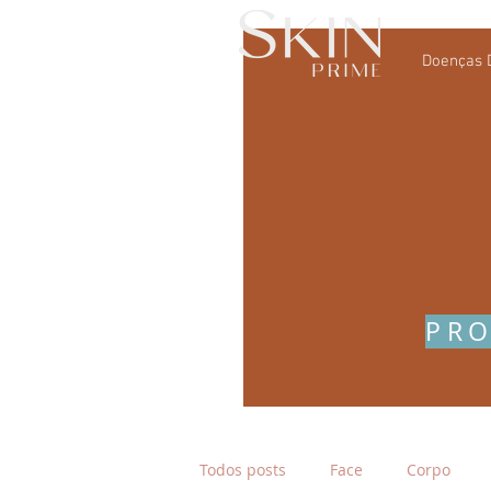
Doenças 
PRO
Todos posts
Face
Corpo