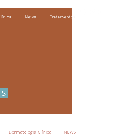
línica
News
Tratamentos
OS
Dermatologia Clínica
NEWS