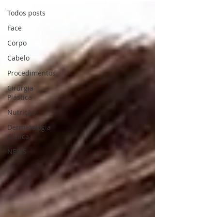
Todos posts
Face
Corpo
Cabelo
Procedimentos
Cirurgia
Plástica
Nutrição
Dermatologia
Clínica
NEWS