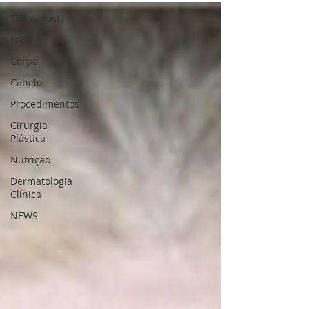
Todos posts
Face
Corpo
Cabelo
Procedimentos
Cirurgia
Plástica
Nutrição
Dermatologia
Clínica
NEWS