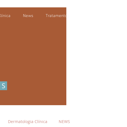
línica
News
Tratamentos
OS
Dermatologia Clínica
NEWS