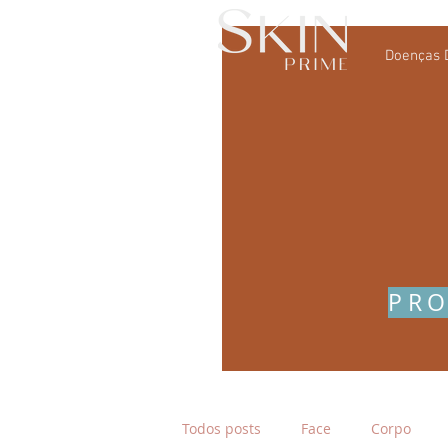
Doenças 
PRO
Todos posts
Face
Corpo