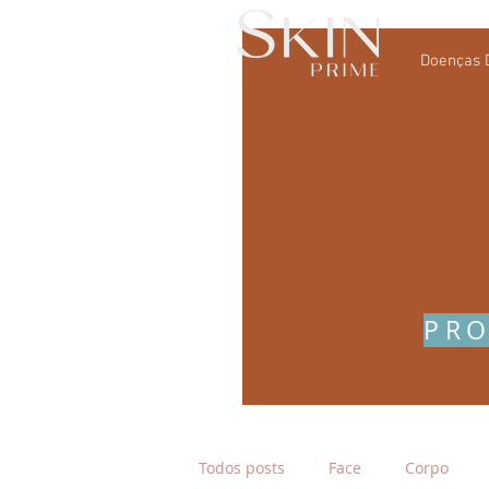
Doenças 
PRO
Todos posts
Face
Corpo