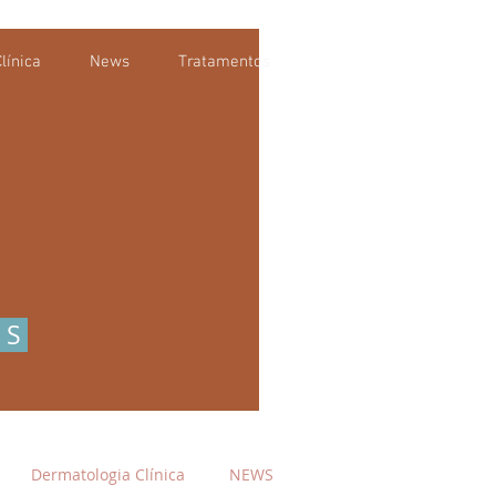
línica
News
Tratamentos
OS
Dermatologia Clínica
NEWS